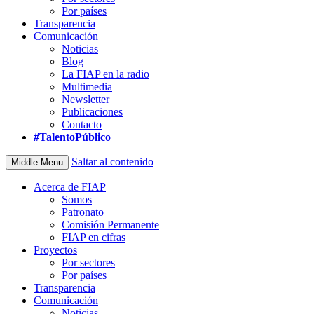
Por países
Transparencia
Comunicación
Noticias
Blog
La FIAP en la radio
Multimedia
Newsletter
Publicaciones
Contacto
#TalentoPúblico
Saltar al contenido
Middle Menu
Acerca de FIAP
Somos
Patronato
Comisión Permanente
FIAP en cifras
Proyectos
Por sectores
Por países
Transparencia
Comunicación
Noticias