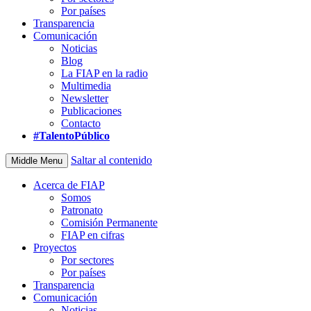
Por países
Transparencia
Comunicación
Noticias
Blog
La FIAP en la radio
Multimedia
Newsletter
Publicaciones
Contacto
#TalentoPúblico
Saltar al contenido
Middle Menu
Acerca de FIAP
Somos
Patronato
Comisión Permanente
FIAP en cifras
Proyectos
Por sectores
Por países
Transparencia
Comunicación
Noticias