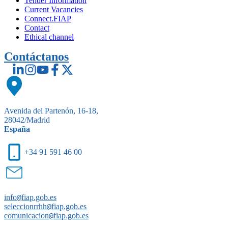
Tender Information
Current Vacancies
Connect.FIAP
Contact
Ethical channel
Contáctanos
Avenida del Partenón, 16-18,
28042/Madrid
España
+34 91 591 46 00
info
@
fiap.gob.es
seleccionrrhh
@
fiap.gob.es
comunicacion
@
fiap.gob.es