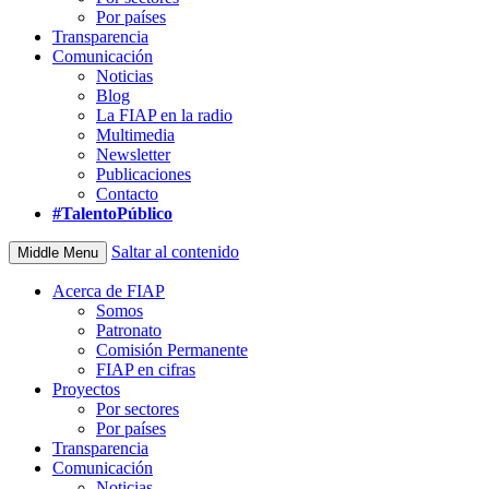
Por países
Transparencia
Comunicación
Noticias
Blog
La FIAP en la radio
Multimedia
Newsletter
Publicaciones
Contacto
#TalentoPúblico
Saltar al contenido
Middle Menu
Acerca de FIAP
Somos
Patronato
Comisión Permanente
FIAP en cifras
Proyectos
Por sectores
Por países
Transparencia
Comunicación
Noticias