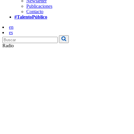
Newsletter
Publicaciones
Contacto
#TalentoPúblico
en
es
Radio