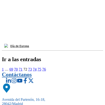
Día de Europa
Ir a las entradas
1
…
69
70
71
72
73
74
75
76
Contáctanos
Avenida del Partenón, 16-18,
28042/Madrid