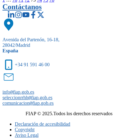
Contáctanos
Avenida del Partenón, 16-18,
28042/Madrid
España
+34 91 591 46 00
info
@
fiap.gob.es
seleccionrrhh
@
fiap.gob.es
comunicacion
@
fiap.gob.es
FIAP © 2025.Todos los derechos reservados
Declaración de accesibilidad
Copyright
Aviso Legal