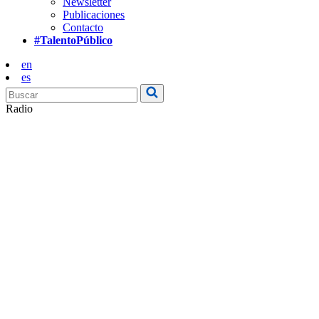
Newsletter
Publicaciones
Contacto
#TalentoPúblico
en
es
Radio