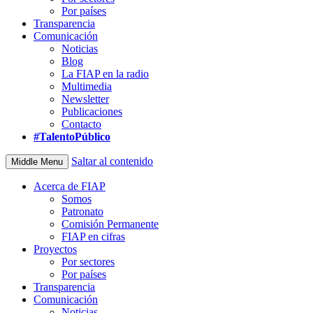
Por países
Transparencia
Comunicación
Noticias
Blog
La FIAP en la radio
Multimedia
Newsletter
Publicaciones
Contacto
#TalentoPúblico
Saltar al contenido
Middle Menu
Acerca de FIAP
Somos
Patronato
Comisión Permanente
FIAP en cifras
Proyectos
Por sectores
Por países
Transparencia
Comunicación
Noticias