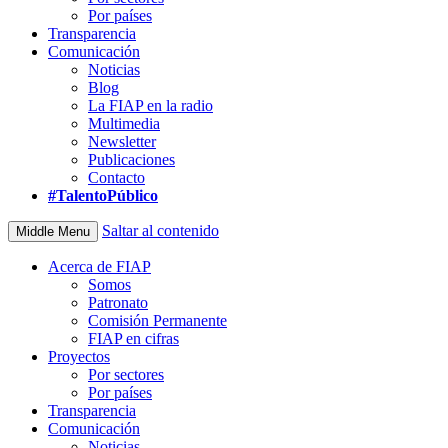
Por países
Transparencia
Comunicación
Noticias
Blog
La FIAP en la radio
Multimedia
Newsletter
Publicaciones
Contacto
#TalentoPúblico
Saltar al contenido
Middle Menu
Acerca de FIAP
Somos
Patronato
Comisión Permanente
FIAP en cifras
Proyectos
Por sectores
Por países
Transparencia
Comunicación
Noticias