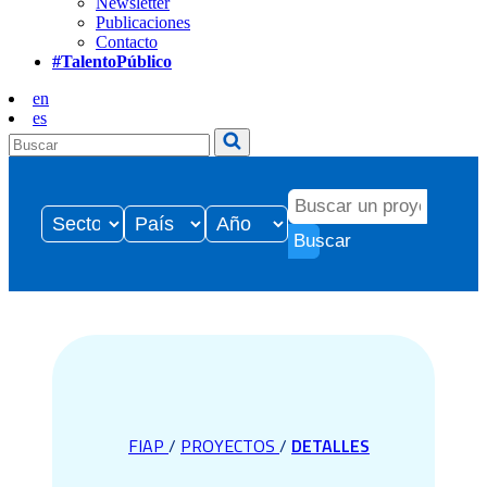
Newsletter
Publicaciones
Contacto
#TalentoPúblico
en
es
Buscar
FIAP
/
PROYECTOS
/
DETALLES