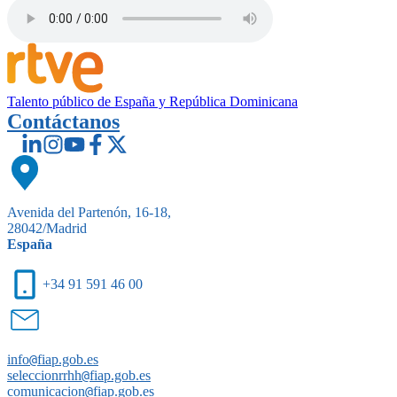
Talento público de España y República Dominicana
Contáctanos
Avenida del Partenón, 16-18,
28042/Madrid
España
+34 91 591 46 00
info
@
fiap.gob.es
seleccionrrhh
@
fiap.gob.es
comunicacion
@
fiap.gob.es