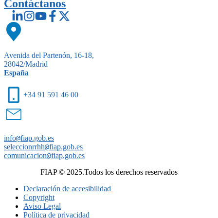
Contáctanos
Avenida del Partenón, 16-18,
28042/Madrid
España
+34 91 591 46 00
info
@
fiap.gob.es
seleccionrrhh
@
fiap.gob.es
comunicacion
@
fiap.gob.es
FIAP © 2025.Todos los derechos reservados
Declaración de accesibilidad
Copyright
Aviso Legal
Política de privacidad