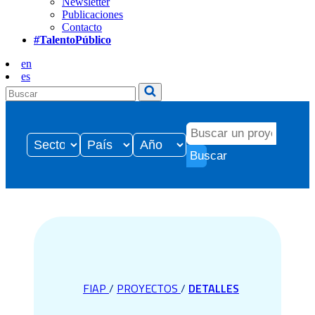
Newsletter
Publicaciones
Contacto
#TalentoPúblico
en
es
Buscar
FIAP
/
PROYECTOS
/
DETALLES