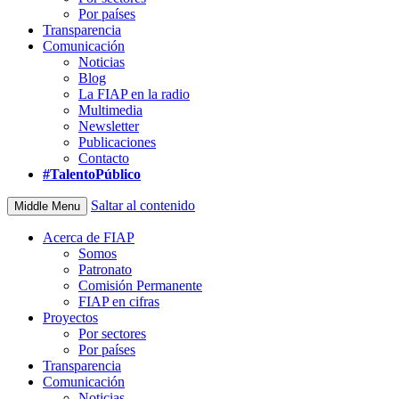
Por países
Transparencia
Comunicación
Noticias
Blog
La FIAP en la radio
Multimedia
Newsletter
Publicaciones
Contacto
#TalentoPúblico
Saltar al contenido
Middle Menu
Acerca de FIAP
Somos
Patronato
Comisión Permanente
FIAP en cifras
Proyectos
Por sectores
Por países
Transparencia
Comunicación
Noticias