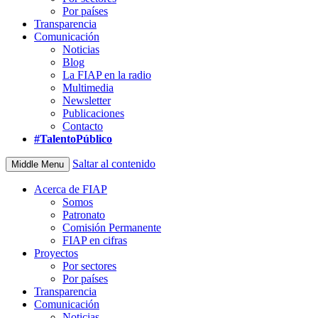
Por países
Transparencia
Comunicación
Noticias
Blog
La FIAP en la radio
Multimedia
Newsletter
Publicaciones
Contacto
#TalentoPúblico
Saltar al contenido
Middle Menu
Acerca de FIAP
Somos
Patronato
Comisión Permanente
FIAP en cifras
Proyectos
Por sectores
Por países
Transparencia
Comunicación
Noticias