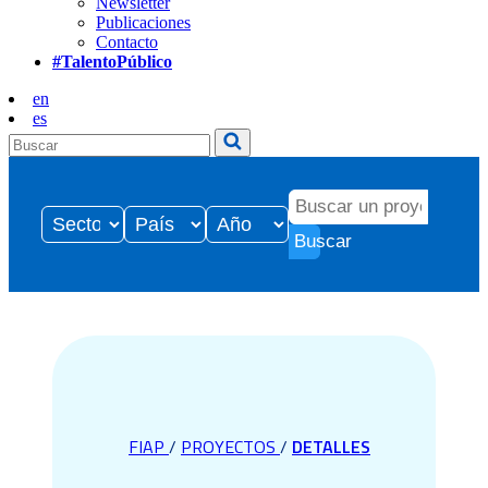
Newsletter
Publicaciones
Contacto
#TalentoPúblico
en
es
Buscar
FIAP
/
PROYECTOS
/
DETALLES