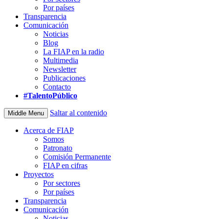
Por países
Transparencia
Comunicación
Noticias
Blog
La FIAP en la radio
Multimedia
Newsletter
Publicaciones
Contacto
#TalentoPúblico
Saltar al contenido
Middle Menu
Acerca de FIAP
Somos
Patronato
Comisión Permanente
FIAP en cifras
Proyectos
Por sectores
Por países
Transparencia
Comunicación
Noticias