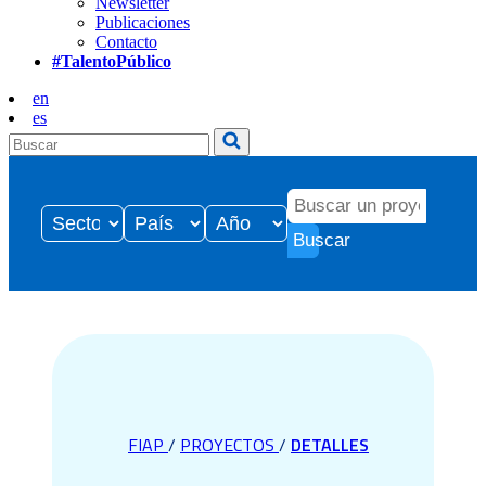
Newsletter
Publicaciones
Contacto
#TalentoPúblico
en
es
Buscar
FIAP
/
PROYECTOS
/
DETALLES