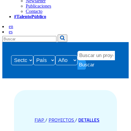
Newsletter
Publicaciones
Contacto
#TalentoPúblico
en
es
Buscar
FIAP
/
PROYECTOS
/
DETALLES