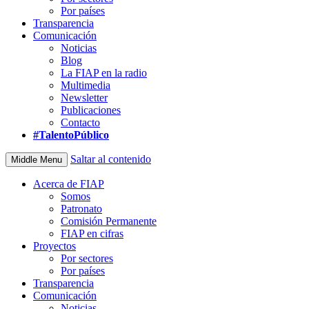
Por países
Transparencia
Comunicación
Noticias
Blog
La FIAP en la radio
Multimedia
Newsletter
Publicaciones
Contacto
#TalentoPúblico
Saltar al contenido
Middle Menu
Acerca de FIAP
Somos
Patronato
Comisión Permanente
FIAP en cifras
Proyectos
Por sectores
Por países
Transparencia
Comunicación
Noticias