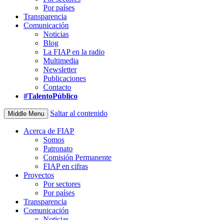
Por países
Transparencia
Comunicación
Noticias
Blog
La FIAP en la radio
Multimedia
Newsletter
Publicaciones
Contacto
#TalentoPúblico
Saltar al contenido
Middle Menu
Acerca de FIAP
Somos
Patronato
Comisión Permanente
FIAP en cifras
Proyectos
Por sectores
Por países
Transparencia
Comunicación
Noticias