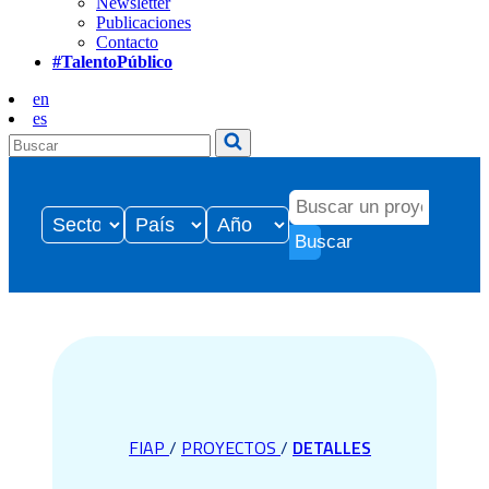
Newsletter
Publicaciones
Contacto
#TalentoPúblico
en
es
Buscar
FIAP
/
PROYECTOS
/
DETALLES