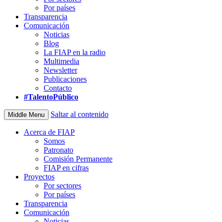
Por países
Transparencia
Comunicación
Noticias
Blog
La FIAP en la radio
Multimedia
Newsletter
Publicaciones
Contacto
#TalentoPúblico
Saltar al contenido
Middle Menu
Acerca de FIAP
Somos
Patronato
Comisión Permanente
FIAP en cifras
Proyectos
Por sectores
Por países
Transparencia
Comunicación
Noticias