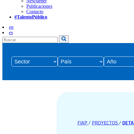
Newsletter
Publicaciones
Contacto
#TalentoPúblico
en
es
FIAP
/
PROYECTOS
/
DETA