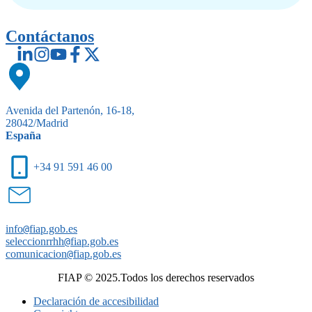
Contáctanos
Avenida del Partenón, 16-18,
28042/Madrid
España
+34 91 591 46 00
info
@
fiap.gob.es
seleccionrrhh
@
fiap.gob.es
comunicacion
@
fiap.gob.es
FIAP © 2025.Todos los derechos reservados
Declaración de accesibilidad