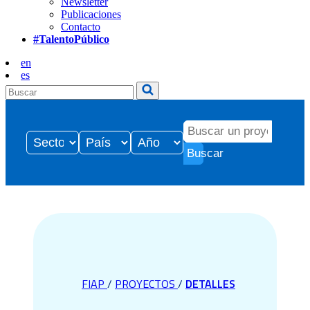
Newsletter
Publicaciones
Contacto
#TalentoPúblico
en
es
Buscar
FIAP
/
PROYECTOS
/
DETALLES