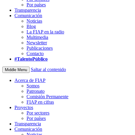
Por países
Transparencia
Comunicación
Noticias
Blog
La FIAP en la radio
Multimedia
Newsletter
Publicaciones
Contacto
#TalentoPúblico
Saltar al contenido
Middle Menu
Acerca de FIAP
Somos
Patronato
Comisión Permanente
FIAP en cifras
Proyectos
Por sectores
Por países
Transparencia
Comunicación
Noticias