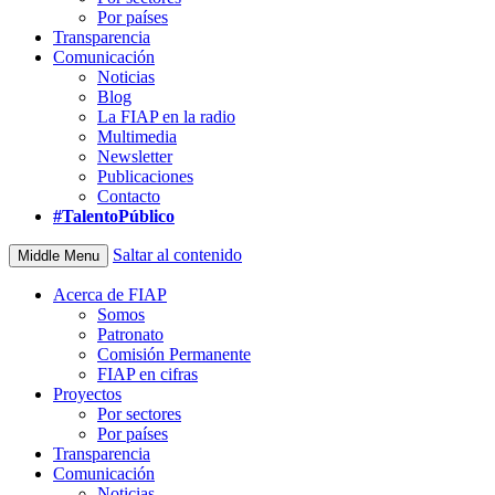
Por países
Transparencia
Comunicación
Noticias
Blog
La FIAP en la radio
Multimedia
Newsletter
Publicaciones
Contacto
#TalentoPúblico
Saltar al contenido
Middle Menu
Acerca de FIAP
Somos
Patronato
Comisión Permanente
FIAP en cifras
Proyectos
Por sectores
Por países
Transparencia
Comunicación
Noticias