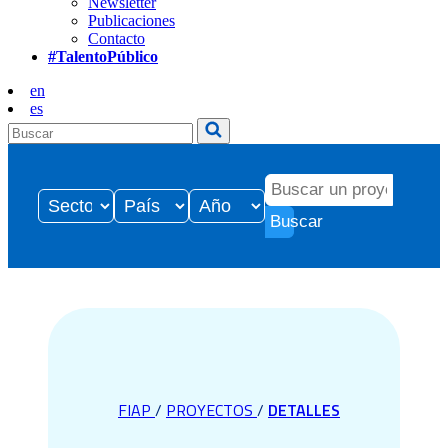
Newsletter
Publicaciones
Contacto
#TalentoPúblico
en
es
Buscar
FIAP
/
PROYECTOS
/
DETALLES