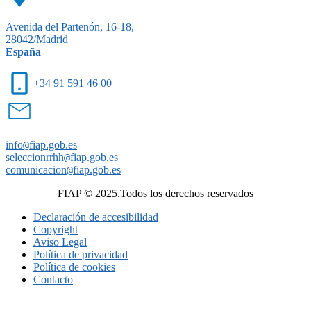
Avenida del Partenón, 16-18,
28042/Madrid
España
+34 91 591 46 00
info
@
fiap.gob.es
seleccionrrhh
@
fiap.gob.es
comunicacion
@
fiap.gob.es
FIAP © 2025.Todos los derechos reservados
Declaración de accesibilidad
Copyright
Aviso Legal
Política de privacidad
Política de cookies
Contacto