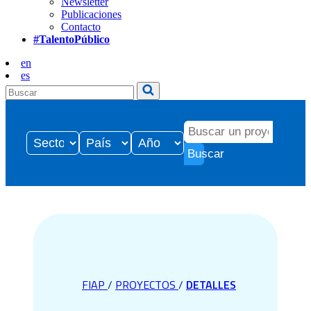
Newsletter
Publicaciones
Contacto
#TalentoPúblico
en
es
Buscar
FIAP
/
PROYECTOS
/
DETALLES