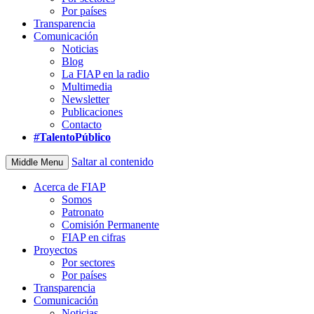
Por países
Transparencia
Comunicación
Noticias
Blog
La FIAP en la radio
Multimedia
Newsletter
Publicaciones
Contacto
#TalentoPúblico
Saltar al contenido
Middle Menu
Acerca de FIAP
Somos
Patronato
Comisión Permanente
FIAP en cifras
Proyectos
Por sectores
Por países
Transparencia
Comunicación
Noticias