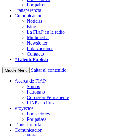
Por países
Transparencia
Comunicación
Noticias
Blog
La FIAP en la radio
Multimedia
Newsletter
Publicaciones
Contacto
#TalentoPúblico
Saltar al contenido
Middle Menu
Acerca de FIAP
Somos
Patronato
Comisión Permanente
FIAP en cifras
Proyectos
Por sectores
Por países
Transparencia
Comunicación
Noticias