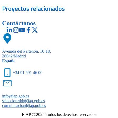
Proyectos
relacionados
Contáctanos
Avenida del Partenón, 16-18,
28042/Madrid
España
+34 91 591 46 00
info
@
fiap.gob.es
seleccionrrhh
@
fiap.gob.es
comunicacion
@
fiap.gob.es
FIAP © 2025.Todos los derechos reservados