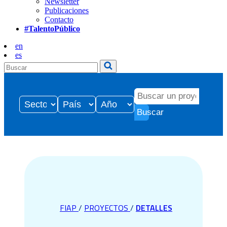
Newsletter
Publicaciones
Contacto
#TalentoPúblico
en
es
Buscar
FIAP
/
PROYECTOS
/
DETALLES