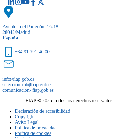
Avenida del Partenón, 16-18,
28042/Madrid
España
+34 91 591 46 00
info
@
fiap.gob.es
seleccionrrhh
@
fiap.gob.es
comunicacion
@
fiap.gob.es
FIAP © 2025.Todos los derechos reservados
Declaración de accesibilidad
Copyright
Aviso Legal
Política de privacidad
Política de cookies