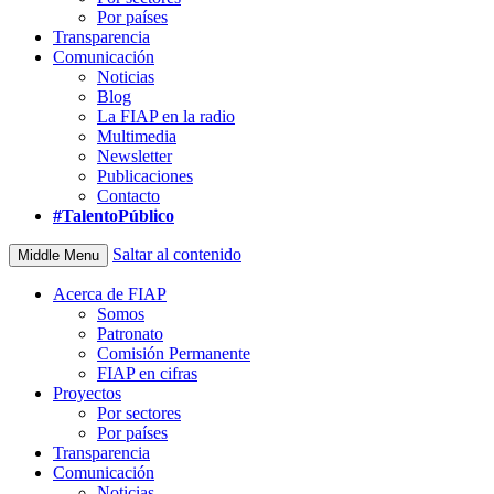
Por países
Transparencia
Comunicación
Noticias
Blog
La FIAP en la radio
Multimedia
Newsletter
Publicaciones
Contacto
#TalentoPúblico
Saltar al contenido
Middle Menu
Acerca de FIAP
Somos
Patronato
Comisión Permanente
FIAP en cifras
Proyectos
Por sectores
Por países
Transparencia
Comunicación
Noticias