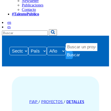
Newsletter
Publicaciones
Contacto
#TalentoPúblico
en
es
Buscar
FIAP
/
PROYECTOS
/
DETALLES