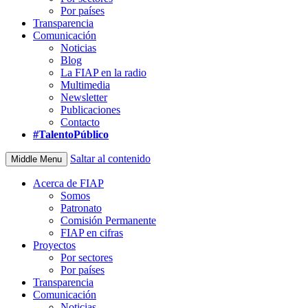
Por países
Transparencia
Comunicación
Noticias
Blog
La FIAP en la radio
Multimedia
Newsletter
Publicaciones
Contacto
#TalentoPúblico
Saltar al contenido
Middle Menu
Acerca de FIAP
Somos
Patronato
Comisión Permanente
FIAP en cifras
Proyectos
Por sectores
Por países
Transparencia
Comunicación
Noticias