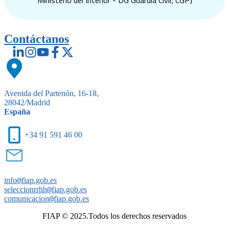
Ministerio del Interior - DG Guardia Civil; CGPJ
Contáctanos
Avenida del Partenón, 16-18,
28042/Madrid
España
+34 91 591 46 00
info
@
fiap.gob.es
seleccionrrhh
@
fiap.gob.es
comunicacion
@
fiap.gob.es
FIAP © 2025.Todos los derechos reservados