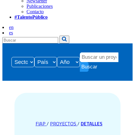
Newsletter
Publicaciones
Contacto
#TalentoPúblico
en
es
Buscar
FIAP
/
PROYECTOS
/
DETALLES