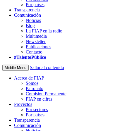
Por países
Transparencia
Comunicación
Noticias
Blog
La FIAP en la radio
Multimedia
Newsletter
Publicaciones
Contacto
#TalentoPúblico
Saltar al contenido
Middle Menu
Acerca de FIAP
Somos
Patronato
Comisión Permanente
FIAP en cifras
Proyectos
Por sectores
Por países
Transparencia
Comunicación
Noticias