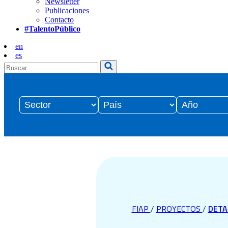
Newsletter
Publicaciones
Contacto
#TalentoPúblico
en
es
FIAP
/
PROYECTOS
/
DETA