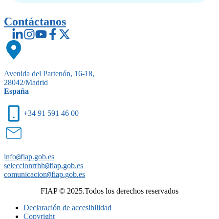
Contáctanos
Avenida del Partenón, 16-18,
28042/Madrid
España
+34 91 591 46 00
info
@
fiap.gob.es
seleccionrrhh
@
fiap.gob.es
comunicacion
@
fiap.gob.es
FIAP © 2025.Todos los derechos reservados
Declaración de accesibilidad
Copyright