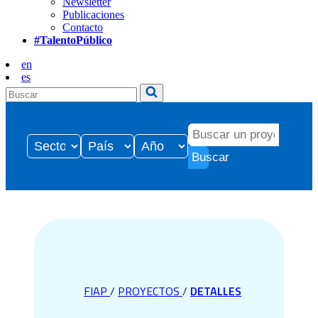
Newsletter
Publicaciones
Contacto
#TalentoPúblico
en
es
Buscar
FIAP
/
PROYECTOS
/
DETALLES