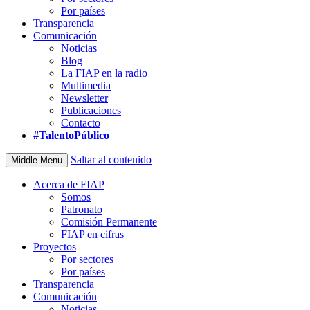
Por países
Transparencia
Comunicación
Noticias
Blog
La FIAP en la radio
Multimedia
Newsletter
Publicaciones
Contacto
#TalentoPúblico
Saltar al contenido
Middle Menu
Acerca de FIAP
Somos
Patronato
Comisión Permanente
FIAP en cifras
Proyectos
Por sectores
Por países
Transparencia
Comunicación
Noticias