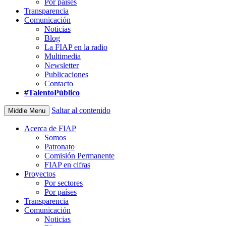
Por países
Transparencia
Comunicación
Noticias
Blog
La FIAP en la radio
Multimedia
Newsletter
Publicaciones
Contacto
#TalentoPúblico
Saltar al contenido
Middle Menu
Acerca de FIAP
Somos
Patronato
Comisión Permanente
FIAP en cifras
Proyectos
Por sectores
Por países
Transparencia
Comunicación
Noticias