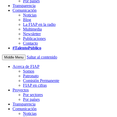
Por países
Transparencia
Comunicación
Noticias
Blog
La FIAP en la radio
Multimedia
Newsletter
Publicaciones
Contacto
#TalentoPúblico
Saltar al contenido
Middle Menu
Acerca de FIAP
Somos
Patronato
Comisión Permanente
FIAP en cifras
Proyectos
Por sectores
Por países
Transparencia
Comunicación
Noticias