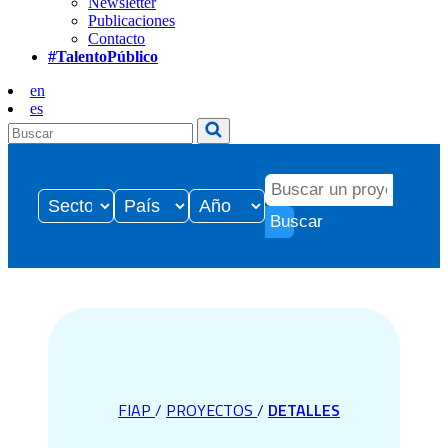
Newsletter
Publicaciones
Contacto
#TalentoPúblico
en
es
Buscar
FIAP
/
PROYECTOS
/
DETALLES