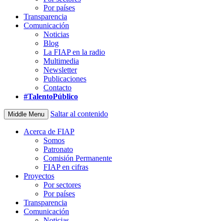
Por países
Transparencia
Comunicación
Noticias
Blog
La FIAP en la radio
Multimedia
Newsletter
Publicaciones
Contacto
#TalentoPúblico
Saltar al contenido
Middle Menu
Acerca de FIAP
Somos
Patronato
Comisión Permanente
FIAP en cifras
Proyectos
Por sectores
Por países
Transparencia
Comunicación
Noticias