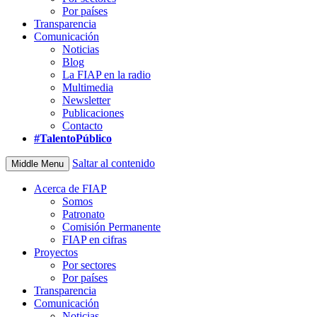
Por países
Transparencia
Comunicación
Noticias
Blog
La FIAP en la radio
Multimedia
Newsletter
Publicaciones
Contacto
#TalentoPúblico
Saltar al contenido
Middle Menu
Acerca de FIAP
Somos
Patronato
Comisión Permanente
FIAP en cifras
Proyectos
Por sectores
Por países
Transparencia
Comunicación
Noticias