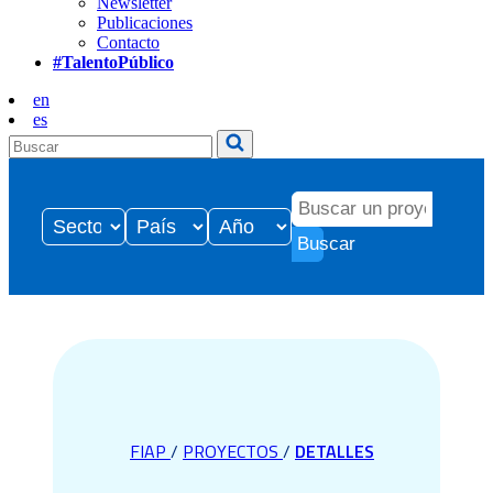
Newsletter
Publicaciones
Contacto
#TalentoPúblico
en
es
Buscar
FIAP
/
PROYECTOS
/
DETALLES