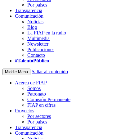
Por países
Transparencia
Comunicación
Noticias
Blog
La FIAP en la radio
Multimedia
Newsletter
Publicaciones
Contacto
#TalentoPúblico
Saltar al contenido
Middle Menu
Acerca de FIAP
Somos
Patronato
Comisión Permanente
FIAP en cifras
Proyectos
Por sectores
Por países
Transparencia
Comunicación
Noticias