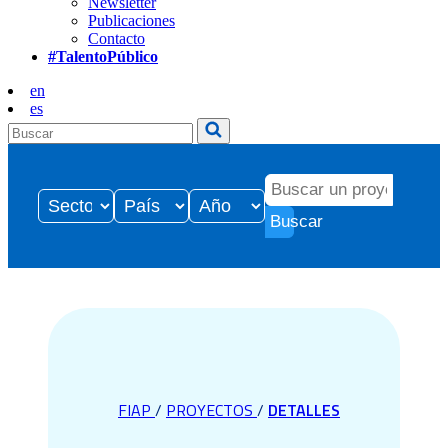
Newsletter
Publicaciones
Contacto
#TalentoPúblico
en
es
Buscar
FIAP
/
PROYECTOS
/
DETALLES