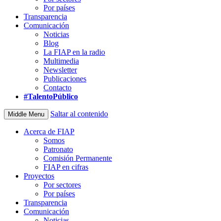
Por países
Transparencia
Comunicación
Noticias
Blog
La FIAP en la radio
Multimedia
Newsletter
Publicaciones
Contacto
#TalentoPúblico
Saltar al contenido
Middle Menu
Acerca de FIAP
Somos
Patronato
Comisión Permanente
FIAP en cifras
Proyectos
Por sectores
Por países
Transparencia
Comunicación
Noticias