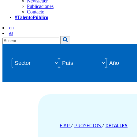
Newsletter
Publicaciones
Contacto
#TalentoPúblico
en
es
FIAP
/
PROYECTOS
/
DETALLES