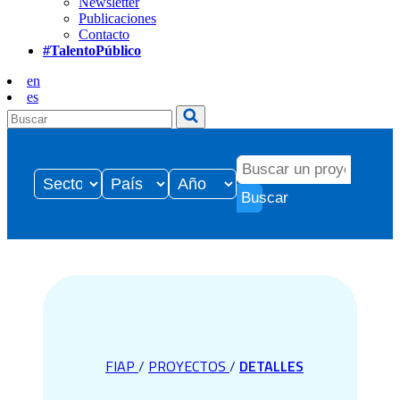
Newsletter
Publicaciones
Contacto
#TalentoPúblico
en
es
Buscar
FIAP
/
PROYECTOS
/
DETALLES