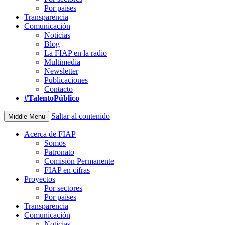
Por países
Transparencia
Comunicación
Noticias
Blog
La FIAP en la radio
Multimedia
Newsletter
Publicaciones
Contacto
#TalentoPúblico
Saltar al contenido
Middle Menu
Acerca de FIAP
Somos
Patronato
Comisión Permanente
FIAP en cifras
Proyectos
Por sectores
Por países
Transparencia
Comunicación
Noticias