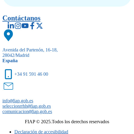
Contáctanos
Avenida del Partenón, 16-18,
28042/Madrid
España
+34 91 591 46 00
info
@
fiap.gob.es
seleccionrrhh
@
fiap.gob.es
comunicacion
@
fiap.gob.es
FIAP © 2025.Todos los derechos reservados
Declaración de accesibilidad