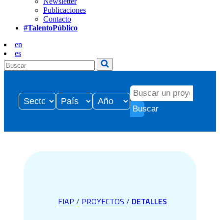
Newsletter
Publicaciones
Contacto
#TalentoPúblico
en
es
Buscar
FIAP
/
PROYECTOS
/
DETALLES