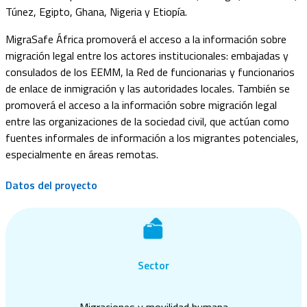
Túnez, Egipto, Ghana, Nigeria y Etiopía.
MigraSafe
África
promoverá
el acceso a la información sobre
migración legal entre
los
actores institucionales
:
embajadas
y
consulados
de los EEMM
, la Red de
f
uncionarias y
f
uncionarios
de
e
nlace de
i
nmigración y
las
autoridades locales
. También se
promoverá
el acceso a la información sobre migración legal
entre
las organizaciones de la sociedad civil
,
que actúan como
fuentes informales de información a los migrantes potenciales,
especialmente en áreas remotas.
Datos del proyecto
Sector
Migraciones y movilidad humana