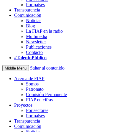
Por países
Transparencia
Comunicación
Noticias
Blog
La FIAP en la radio
Multimedia
Newsletter
Publicaciones
Contacto
#TalentoPúblico
Saltar al contenido
Middle Menu
Acerca de FIAP
Somos
Patronato
Comisión Permanente
FIAP en cifras
Proyectos
Por sectores
Por países
Transparencia
Comunicación
Noticias