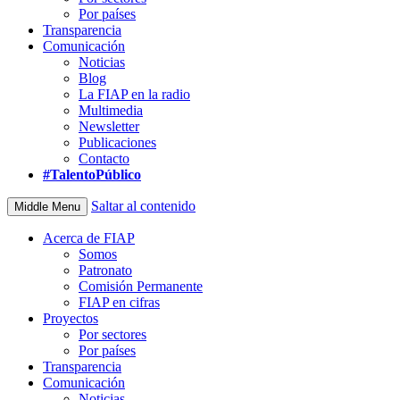
Por países
Transparencia
Comunicación
Noticias
Blog
La FIAP en la radio
Multimedia
Newsletter
Publicaciones
Contacto
#TalentoPúblico
Saltar al contenido
Middle Menu
Acerca de FIAP
Somos
Patronato
Comisión Permanente
FIAP en cifras
Proyectos
Por sectores
Por países
Transparencia
Comunicación
Noticias