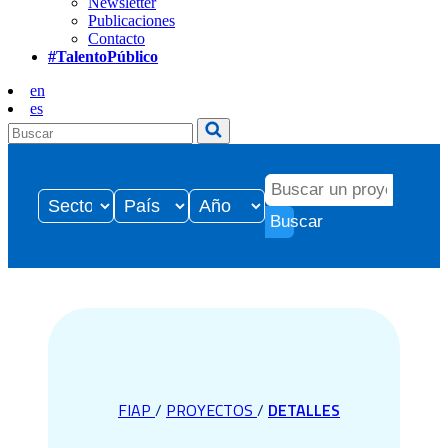
Newsletter
Publicaciones
Contacto
#TalentoPúblico
en
es
Buscar
FIAP
/
PROYECTOS
/
DETALLES