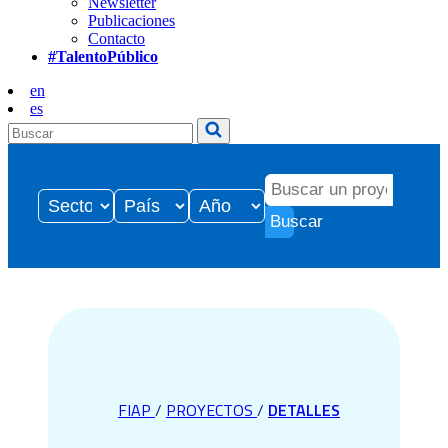
Newsletter
Publicaciones
Contacto
#TalentoPúblico
en
es
Buscar
FIAP
/
PROYECTOS
/
DETALLES