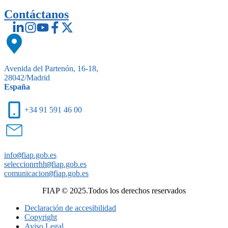
Contáctanos
Avenida del Partenón, 16-18,
28042/Madrid
España
+34 91 591 46 00
info
@
fiap.gob.es
seleccionrrhh
@
fiap.gob.es
comunicacion
@
fiap.gob.es
FIAP © 2025.Todos los derechos reservados
Declaración de accesibilidad
Copyright
Aviso Legal