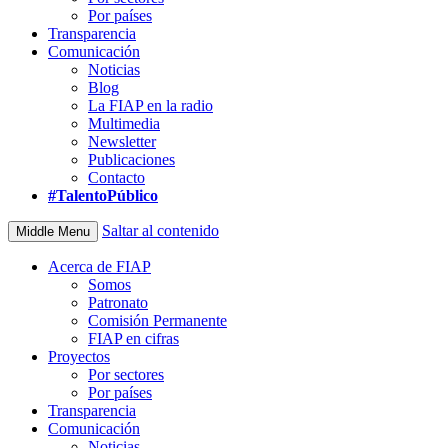
Por países
Transparencia
Comunicación
Noticias
Blog
La FIAP en la radio
Multimedia
Newsletter
Publicaciones
Contacto
#TalentoPúblico
Saltar al contenido
Middle Menu
Acerca de FIAP
Somos
Patronato
Comisión Permanente
FIAP en cifras
Proyectos
Por sectores
Por países
Transparencia
Comunicación
Noticias