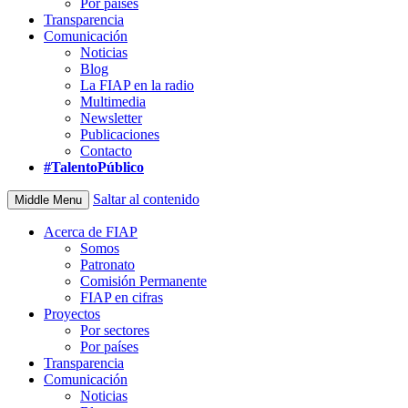
Por países
Transparencia
Comunicación
Noticias
Blog
La FIAP en la radio
Multimedia
Newsletter
Publicaciones
Contacto
#TalentoPúblico
Saltar al contenido
Middle Menu
Acerca de FIAP
Somos
Patronato
Comisión Permanente
FIAP en cifras
Proyectos
Por sectores
Por países
Transparencia
Comunicación
Noticias