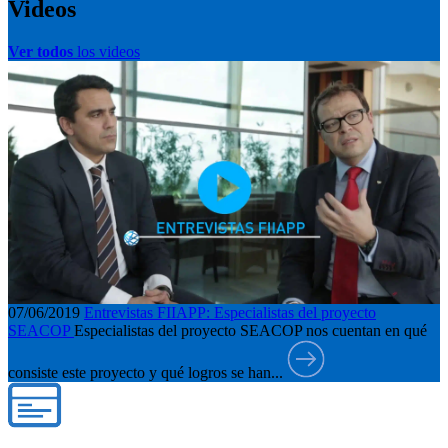
Videos
Ver todos
los videos
07/06/2019
Entrevistas FIIAPP: Especialistas del proyecto
SEACOP
Especialistas del proyecto SEACOP nos cuentan en qué
consiste este proyecto y qué logros se han...