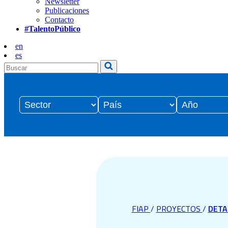
Newsletter
Publicaciones
Contacto
#TalentoPúblico
en
es
FIAP
/
PROYECTOS
/
DETA