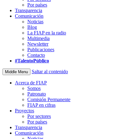
Por países
Transparencia
Comunicación
Noticias
Blog
La FIAP en la radio
Multimedia
Newsletter
Publicaciones
Contacto
#TalentoPúblico
Saltar al contenido
Middle Menu
Acerca de FIAP
Somos
Patronato
Comisión Permanente
FIAP en cifras
Proyectos
Por sectores
Por países
Transparencia
Comunicación
Noticias