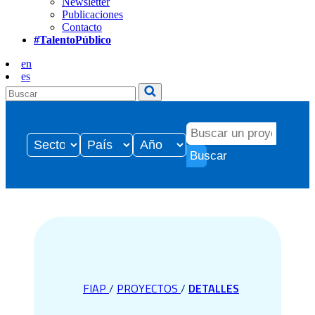
Newsletter
Publicaciones
Contacto
#TalentoPúblico
en
es
Buscar
FIAP
/
PROYECTOS
/
DETALLES