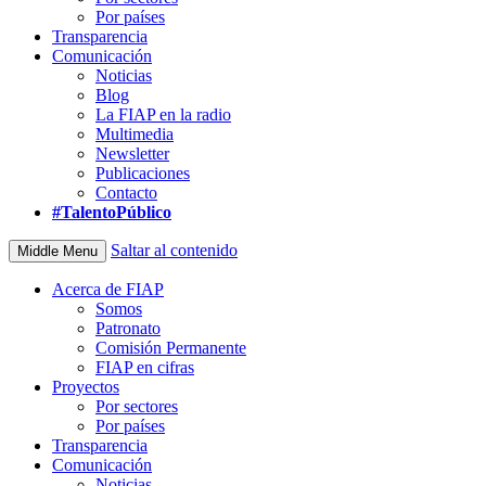
Por países
Transparencia
Comunicación
Noticias
Blog
La FIAP en la radio
Multimedia
Newsletter
Publicaciones
Contacto
#TalentoPúblico
Saltar al contenido
Middle Menu
Acerca de FIAP
Somos
Patronato
Comisión Permanente
FIAP en cifras
Proyectos
Por sectores
Por países
Transparencia
Comunicación
Noticias