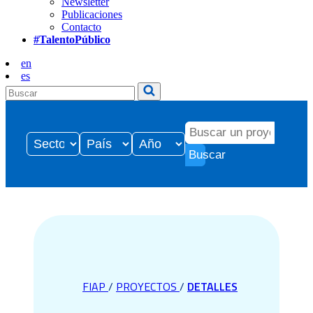
Newsletter
Publicaciones
Contacto
#TalentoPúblico
en
es
Buscar
FIAP
/
PROYECTOS
/
DETALLES