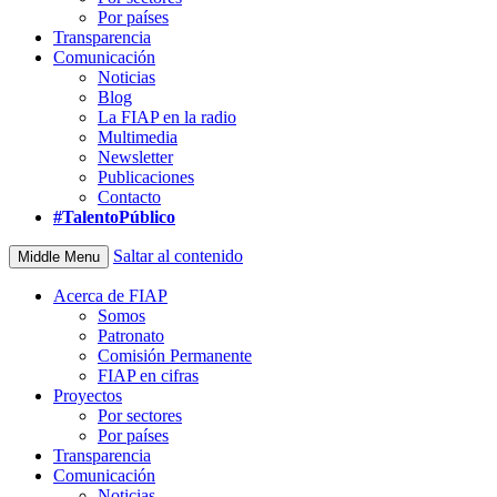
Por países
Transparencia
Comunicación
Noticias
Blog
La FIAP en la radio
Multimedia
Newsletter
Publicaciones
Contacto
#TalentoPúblico
Saltar al contenido
Middle Menu
Acerca de FIAP
Somos
Patronato
Comisión Permanente
FIAP en cifras
Proyectos
Por sectores
Por países
Transparencia
Comunicación
Noticias