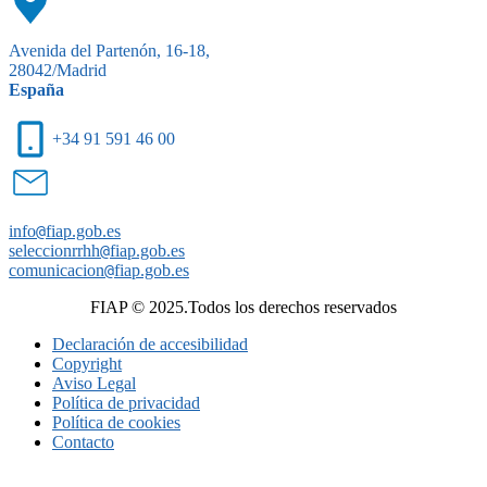
Avenida del Partenón, 16-18,
28042/Madrid
España
+34 91 591 46 00
info
@
fiap.gob.es
seleccionrrhh
@
fiap.gob.es
comunicacion
@
fiap.gob.es
FIAP © 2025.Todos los derechos reservados
Declaración de accesibilidad
Copyright
Aviso Legal
Política de privacidad
Política de cookies
Contacto