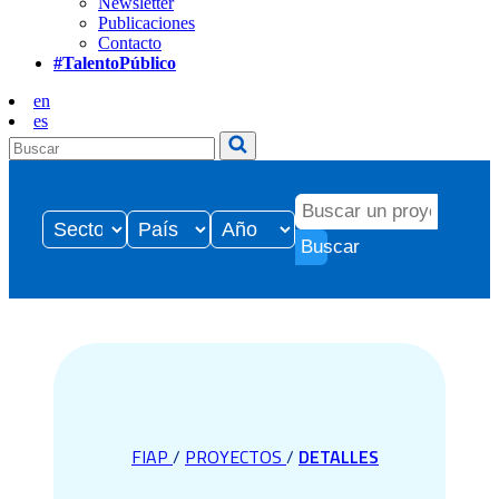
Newsletter
Publicaciones
Contacto
#TalentoPúblico
en
es
Buscar
FIAP
/
PROYECTOS
/
DETALLES