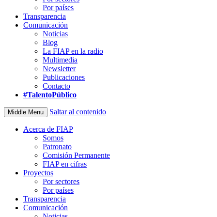
Por países
Transparencia
Comunicación
Noticias
Blog
La FIAP en la radio
Multimedia
Newsletter
Publicaciones
Contacto
#TalentoPúblico
Saltar al contenido
Middle Menu
Acerca de FIAP
Somos
Patronato
Comisión Permanente
FIAP en cifras
Proyectos
Por sectores
Por países
Transparencia
Comunicación
Noticias