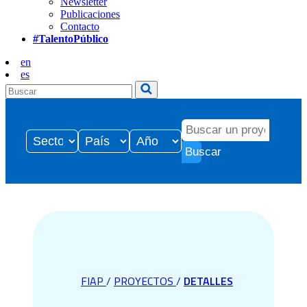
Newsletter
Publicaciones
Contacto
#TalentoPúblico
en
es
Buscar
FIAP
/
PROYECTOS
/
DETALLES