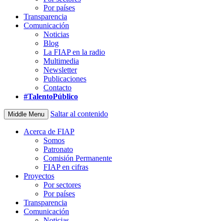
Por países
Transparencia
Comunicación
Noticias
Blog
La FIAP en la radio
Multimedia
Newsletter
Publicaciones
Contacto
#TalentoPúblico
Saltar al contenido
Middle Menu
Acerca de FIAP
Somos
Patronato
Comisión Permanente
FIAP en cifras
Proyectos
Por sectores
Por países
Transparencia
Comunicación
Noticias