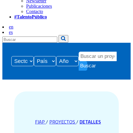
Newsletter
Publicaciones
Contacto
#TalentoPúblico
en
es
Buscar
FIAP
/
PROYECTOS
/
DETALLES