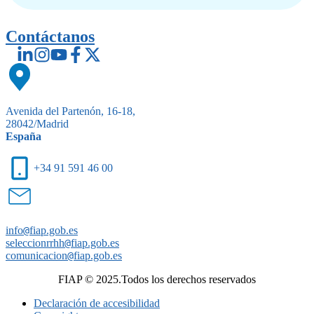
Contáctanos
Avenida del Partenón, 16-18,
28042/Madrid
España
+34 91 591 46 00
info
@
fiap.gob.es
seleccionrrhh
@
fiap.gob.es
comunicacion
@
fiap.gob.es
FIAP © 2025.Todos los derechos reservados
Declaración de accesibilidad