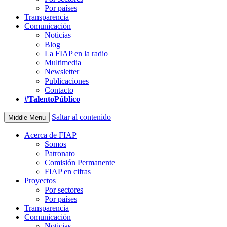
Por países
Transparencia
Comunicación
Noticias
Blog
La FIAP en la radio
Multimedia
Newsletter
Publicaciones
Contacto
#TalentoPúblico
Saltar al contenido
Middle Menu
Acerca de FIAP
Somos
Patronato
Comisión Permanente
FIAP en cifras
Proyectos
Por sectores
Por países
Transparencia
Comunicación
Noticias