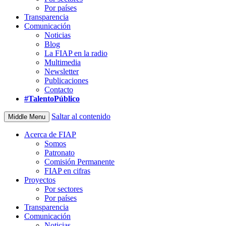
Por países
Transparencia
Comunicación
Noticias
Blog
La FIAP en la radio
Multimedia
Newsletter
Publicaciones
Contacto
#TalentoPúblico
Saltar al contenido
Middle Menu
Acerca de FIAP
Somos
Patronato
Comisión Permanente
FIAP en cifras
Proyectos
Por sectores
Por países
Transparencia
Comunicación
Noticias