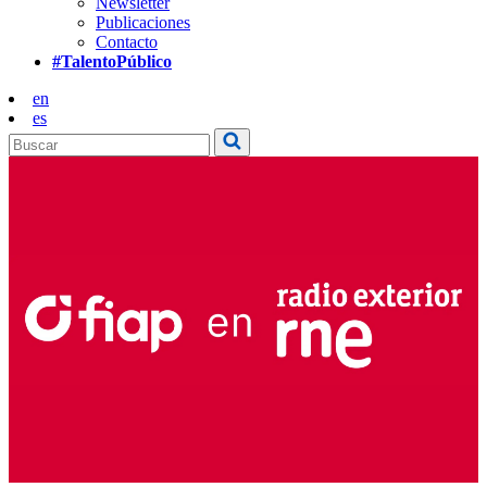
Newsletter
Publicaciones
Contacto
#TalentoPúblico
en
es