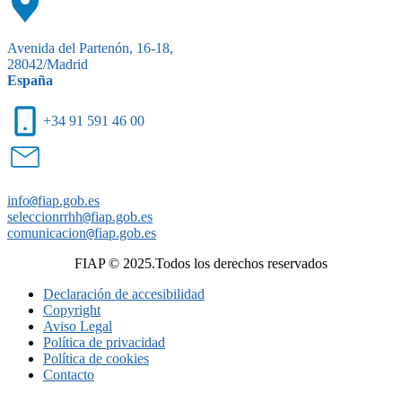
Avenida del Partenón, 16-18,
28042/Madrid
España
+34 91 591 46 00
info
@
fiap.gob.es
seleccionrrhh
@
fiap.gob.es
comunicacion
@
fiap.gob.es
FIAP © 2025.Todos los derechos reservados
Declaración de accesibilidad
Copyright
Aviso Legal
Política de privacidad
Política de cookies
Contacto