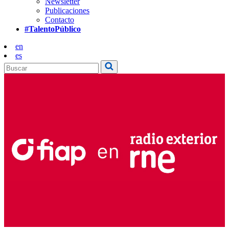
Newsletter
Publicaciones
Contacto
#TalentoPúblico
en
es