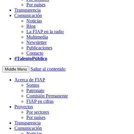
Por países
Transparencia
Comunicación
Noticias
Blog
La FIAP en la radio
Multimedia
Newsletter
Publicaciones
Contacto
#TalentoPúblico
Saltar al contenido
Middle Menu
Acerca de FIAP
Somos
Patronato
Comisión Permanente
FIAP en cifras
Proyectos
Por sectores
Por países
Transparencia
Comunicación
Noticias