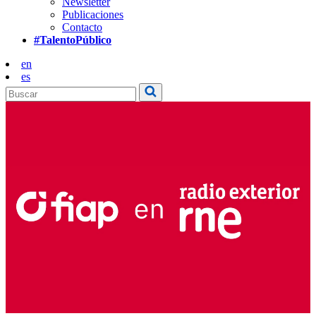
Newsletter
Publicaciones
Contacto
#TalentoPúblico
en
es