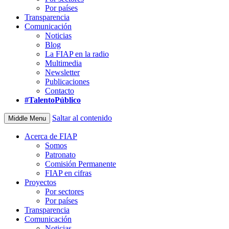
Por países
Transparencia
Comunicación
Noticias
Blog
La FIAP en la radio
Multimedia
Newsletter
Publicaciones
Contacto
#TalentoPúblico
Saltar al contenido
Middle Menu
Acerca de FIAP
Somos
Patronato
Comisión Permanente
FIAP en cifras
Proyectos
Por sectores
Por países
Transparencia
Comunicación
Noticias