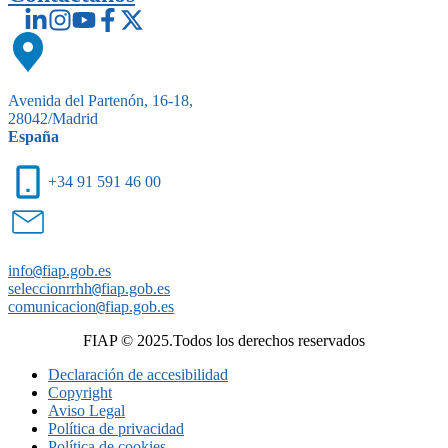
Avenida del Partenón, 16-18,
28042/Madrid
España
+34 91 591 46 00
info
@
fiap.gob.es
seleccionrrhh
@
fiap.gob.es
comunicacion
@
fiap.gob.es
FIAP © 2025.Todos los derechos reservados
Declaración de accesibilidad
Copyright
Aviso Legal
Política de privacidad
Política de cookies