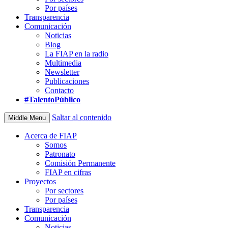
Por países
Transparencia
Comunicación
Noticias
Blog
La FIAP en la radio
Multimedia
Newsletter
Publicaciones
Contacto
#TalentoPúblico
Saltar al contenido
Middle Menu
Acerca de FIAP
Somos
Patronato
Comisión Permanente
FIAP en cifras
Proyectos
Por sectores
Por países
Transparencia
Comunicación
Noticias