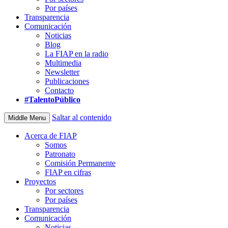
Por países
Transparencia
Comunicación
Noticias
Blog
La FIAP en la radio
Multimedia
Newsletter
Publicaciones
Contacto
#TalentoPúblico
Saltar al contenido
Middle Menu
Acerca de FIAP
Somos
Patronato
Comisión Permanente
FIAP en cifras
Proyectos
Por sectores
Por países
Transparencia
Comunicación
Noticias