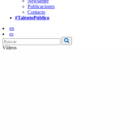
Newsletter
Publicaciones
Contacto
#TalentoPúblico
en
es
Vídeos