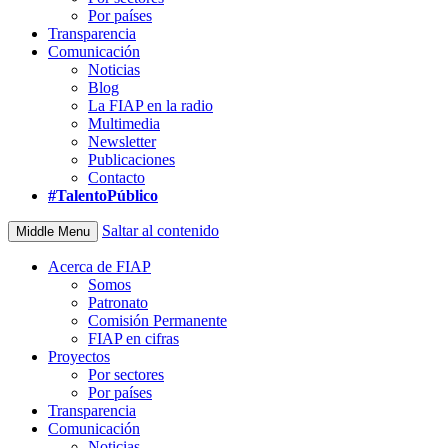
Por países
Transparencia
Comunicación
Noticias
Blog
La FIAP en la radio
Multimedia
Newsletter
Publicaciones
Contacto
#TalentoPúblico
Saltar al contenido
Middle Menu
Acerca de FIAP
Somos
Patronato
Comisión Permanente
FIAP en cifras
Proyectos
Por sectores
Por países
Transparencia
Comunicación
Noticias