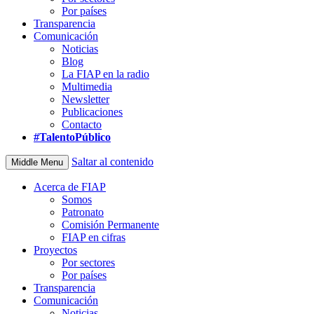
Por países
Transparencia
Comunicación
Noticias
Blog
La FIAP en la radio
Multimedia
Newsletter
Publicaciones
Contacto
#TalentoPúblico
Saltar al contenido
Middle Menu
Acerca de FIAP
Somos
Patronato
Comisión Permanente
FIAP en cifras
Proyectos
Por sectores
Por países
Transparencia
Comunicación
Noticias