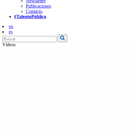
Newsletter
Publicaciones
Contacto
#TalentoPúblico
en
es
Vídeos