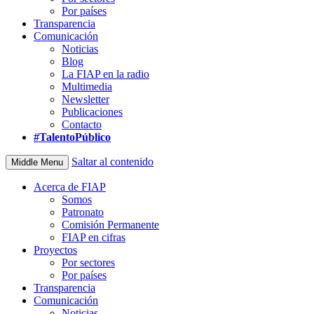
Por países
Transparencia
Comunicación
Noticias
Blog
La FIAP en la radio
Multimedia
Newsletter
Publicaciones
Contacto
#TalentoPúblico
Saltar al contenido
Middle Menu
Acerca de FIAP
Somos
Patronato
Comisión Permanente
FIAP en cifras
Proyectos
Por sectores
Por países
Transparencia
Comunicación
Noticias