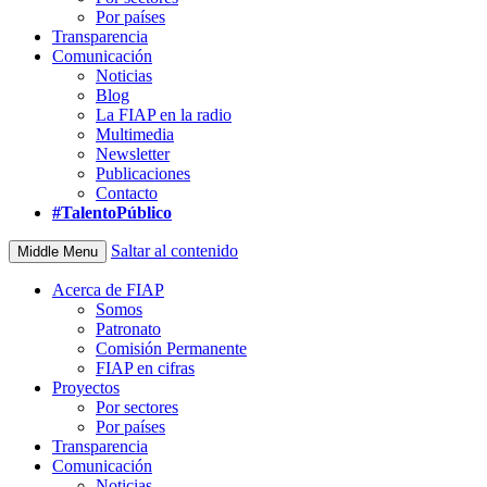
Por países
Transparencia
Comunicación
Noticias
Blog
La FIAP en la radio
Multimedia
Newsletter
Publicaciones
Contacto
#TalentoPúblico
Saltar al contenido
Middle Menu
Acerca de FIAP
Somos
Patronato
Comisión Permanente
FIAP en cifras
Proyectos
Por sectores
Por países
Transparencia
Comunicación
Noticias