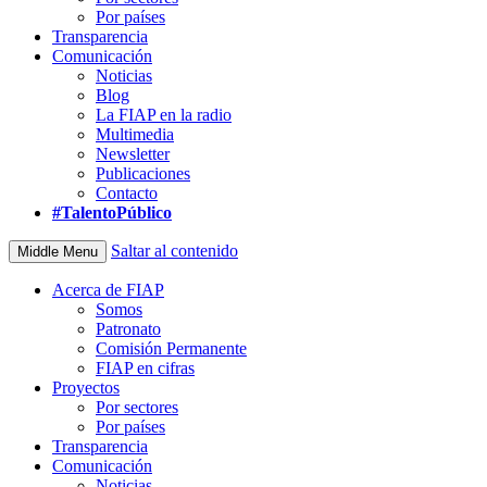
Por países
Transparencia
Comunicación
Noticias
Blog
La FIAP en la radio
Multimedia
Newsletter
Publicaciones
Contacto
#TalentoPúblico
Saltar al contenido
Middle Menu
Acerca de FIAP
Somos
Patronato
Comisión Permanente
FIAP en cifras
Proyectos
Por sectores
Por países
Transparencia
Comunicación
Noticias