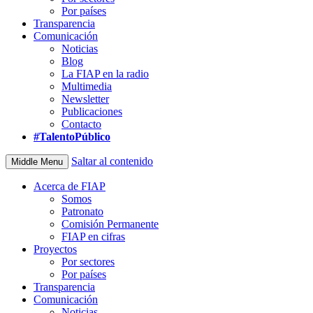
Por países
Transparencia
Comunicación
Noticias
Blog
La FIAP en la radio
Multimedia
Newsletter
Publicaciones
Contacto
#TalentoPúblico
Saltar al contenido
Middle Menu
Acerca de FIAP
Somos
Patronato
Comisión Permanente
FIAP en cifras
Proyectos
Por sectores
Por países
Transparencia
Comunicación
Noticias