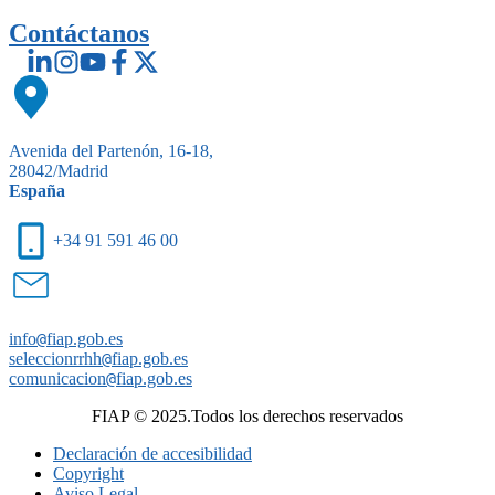
Contáctanos
Avenida del Partenón, 16-18,
28042/Madrid
España
+34 91 591 46 00
info
@
fiap.gob.es
seleccionrrhh
@
fiap.gob.es
comunicacion
@
fiap.gob.es
FIAP © 2025.Todos los derechos reservados
Declaración de accesibilidad
Copyright
Aviso Legal